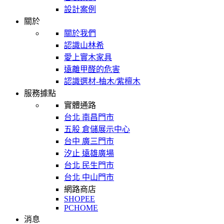
設計案例
關於
關於我們
認識山林希
愛上實木家具
遠離甲醛的危害
認識選材-柚木/紫檀木
服務據點
實體通路
台北 南昌門市
五股 倉儲展示中心
台中 廣三門市
汐止 遠雄廣場
台北 民生門市
台北 中山門市
網路商店
SHOPEE
PCHOME
消息