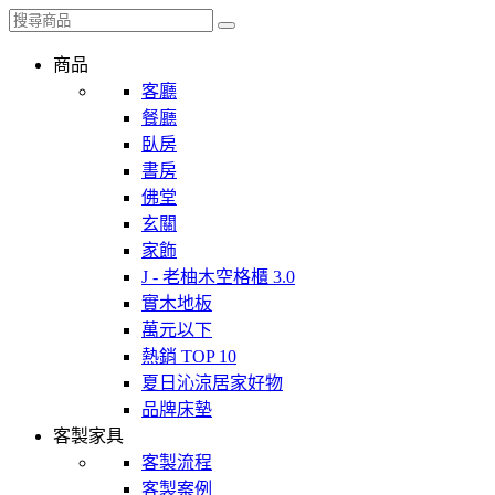
商品
客廳
餐廳
臥房
書房
佛堂
玄關
家飾
J - 老柚木空格櫃 3.0
實木地板
萬元以下
熱銷 TOP 10
夏日沁涼居家好物
品牌床墊
客製家具
客製流程
客製案例