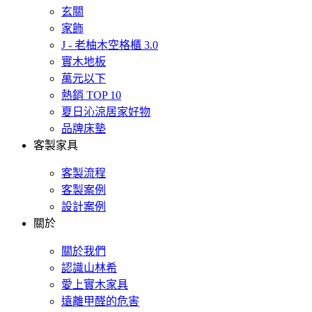
玄關
家飾
J - 老柚木空格櫃 3.0
實木地板
萬元以下
熱銷 TOP 10
夏日沁涼居家好物
品牌床墊
客製家具
客製流程
客製案例
設計案例
關於
關於我們
認識山林希
愛上實木家具
遠離甲醛的危害