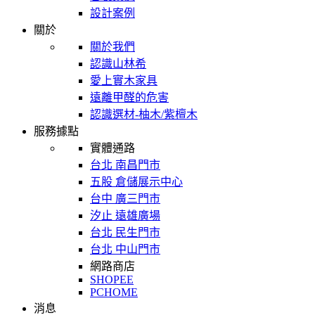
設計案例
關於
關於我們
認識山林希
愛上實木家具
遠離甲醛的危害
認識選材-柚木/紫檀木
服務據點
實體通路
台北 南昌門市
五股 倉儲展示中心
台中 廣三門市
汐止 遠雄廣場
台北 民生門市
台北 中山門市
網路商店
SHOPEE
PCHOME
消息