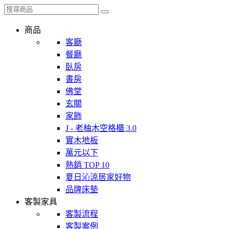
商品
客廳
餐廳
臥房
書房
佛堂
玄關
家飾
J - 老柚木空格櫃 3.0
實木地板
萬元以下
熱銷 TOP 10
夏日沁涼居家好物
品牌床墊
客製家具
客製流程
客製案例