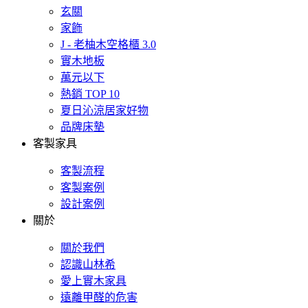
玄關
家飾
J - 老柚木空格櫃 3.0
實木地板
萬元以下
熱銷 TOP 10
夏日沁涼居家好物
品牌床墊
客製家具
客製流程
客製案例
設計案例
關於
關於我們
認識山林希
愛上實木家具
遠離甲醛的危害