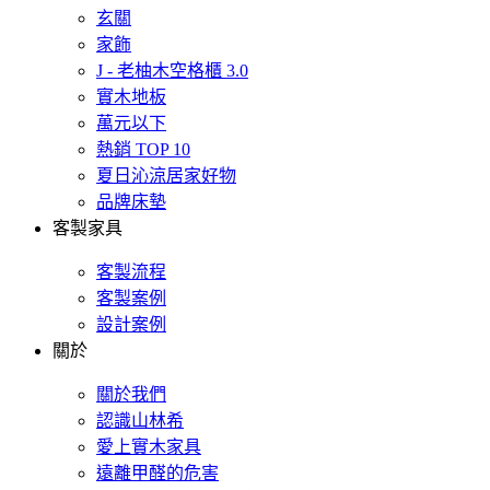
玄關
家飾
J - 老柚木空格櫃 3.0
實木地板
萬元以下
熱銷 TOP 10
夏日沁涼居家好物
品牌床墊
客製家具
客製流程
客製案例
設計案例
關於
關於我們
認識山林希
愛上實木家具
遠離甲醛的危害