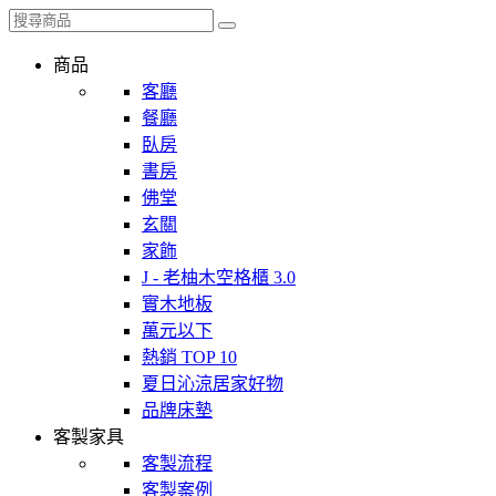
商品
客廳
餐廳
臥房
書房
佛堂
玄關
家飾
J - 老柚木空格櫃 3.0
實木地板
萬元以下
熱銷 TOP 10
夏日沁涼居家好物
品牌床墊
客製家具
客製流程
客製案例