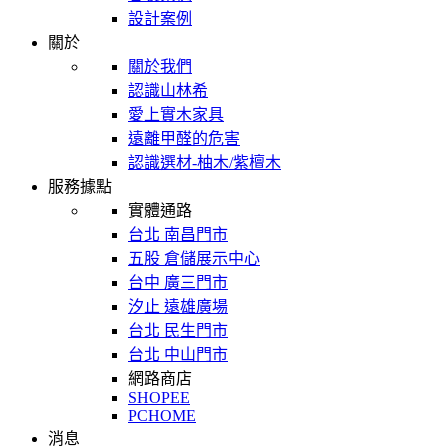
設計案例
關於
關於我們
認識山林希
愛上實木家具
遠離甲醛的危害
認識選材-柚木/紫檀木
服務據點
實體通路
台北 南昌門市
五股 倉儲展示中心
台中 廣三門市
汐止 遠雄廣場
台北 民生門市
台北 中山門市
網路商店
SHOPEE
PCHOME
消息