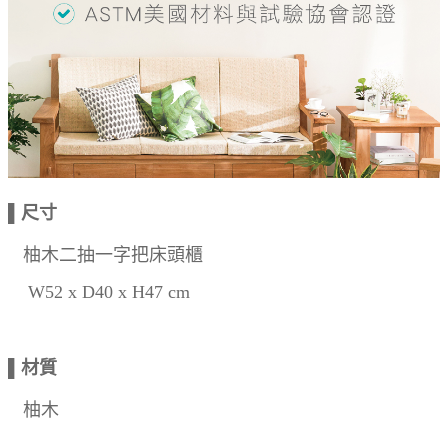
▌尺寸
柚木二抽一字把床頭櫃
W52 x D40 x H47 cm
▌材質
柚木