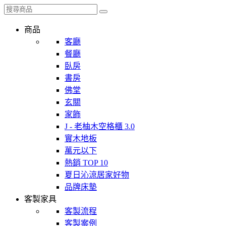
商品
客廳
餐廳
臥房
書房
佛堂
玄關
家飾
J - 老柚木空格櫃 3.0
實木地板
萬元以下
熱銷 TOP 10
夏日沁涼居家好物
品牌床墊
客製家具
客製流程
客製案例