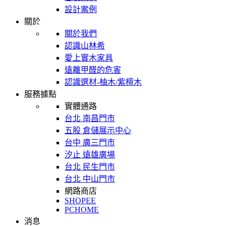
設計案例
關於
關於我們
認識山林希
愛上實木家具
遠離甲醛的危害
認識選材-柚木/紫檀木
服務據點
實體通路
台北 南昌門市
五股 倉儲展示中心
台中 廣三門市
汐止 遠雄廣場
台北 民生門市
台北 中山門市
網路商店
SHOPEE
PCHOME
消息