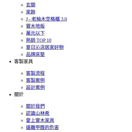
玄關
家飾
J - 老柚木空格櫃 3.0
實木地板
萬元以下
熱銷 TOP 10
夏日沁涼居家好物
品牌床墊
客製家具
客製流程
客製案例
設計案例
關於
關於我們
認識山林希
愛上實木家具
遠離甲醛的危害