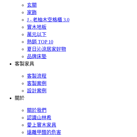
玄關
家飾
J - 老柚木空格櫃 3.0
實木地板
萬元以下
熱銷 TOP 10
夏日沁涼居家好物
品牌床墊
客製家具
客製流程
客製案例
設計案例
關於
關於我們
認識山林希
愛上實木家具
遠離甲醛的危害