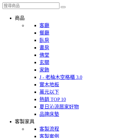
商品
客廳
餐廳
臥房
書房
佛堂
玄關
家飾
J - 老柚木空格櫃 3.0
實木地板
萬元以下
熱銷 TOP 10
夏日沁涼居家好物
品牌床墊
客製家具
客製流程
客製案例