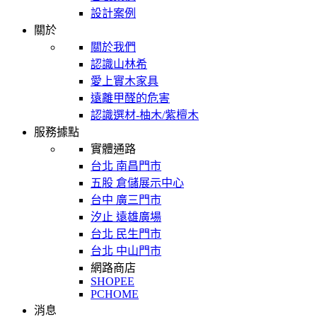
設計案例
關於
關於我們
認識山林希
愛上實木家具
遠離甲醛的危害
認識選材-柚木/紫檀木
服務據點
實體通路
台北 南昌門市
五股 倉儲展示中心
台中 廣三門市
汐止 遠雄廣場
台北 民生門市
台北 中山門市
網路商店
SHOPEE
PCHOME
消息