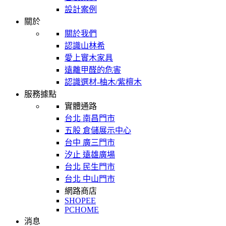
設計案例
關於
關於我們
認識山林希
愛上實木家具
遠離甲醛的危害
認識選材-柚木/紫檀木
服務據點
實體通路
台北 南昌門市
五股 倉儲展示中心
台中 廣三門市
汐止 遠雄廣場
台北 民生門市
台北 中山門市
網路商店
SHOPEE
PCHOME
消息