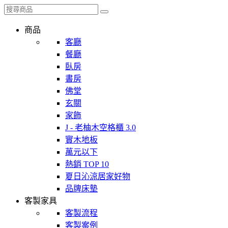
商品
客廳
餐廳
臥房
書房
佛堂
玄關
家飾
J - 老柚木空格櫃 3.0
實木地板
萬元以下
熱銷 TOP 10
夏日沁涼居家好物
品牌床墊
客製家具
客製流程
客製案例