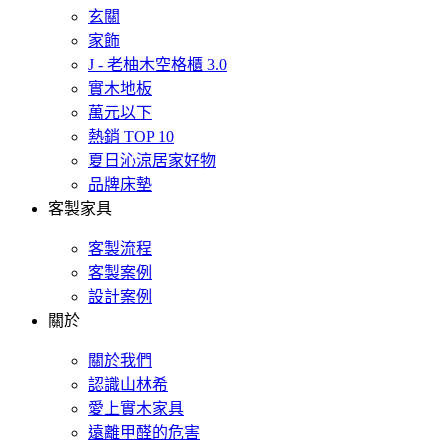
玄關
家飾
J - 老柚木空格櫃 3.0
實木地板
萬元以下
熱銷 TOP 10
夏日沁涼居家好物
品牌床墊
客製家具
客製流程
客製案例
設計案例
關於
關於我們
認識山林希
愛上實木家具
遠離甲醛的危害