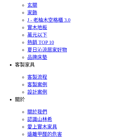
玄關
家飾
J - 老柚木空格櫃 3.0
實木地板
萬元以下
熱銷 TOP 10
夏日沁涼居家好物
品牌床墊
客製家具
客製流程
客製案例
設計案例
關於
關於我們
認識山林希
愛上實木家具
遠離甲醛的危害