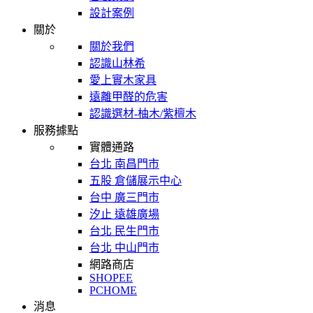
設計案例
關於
關於我們
認識山林希
愛上實木家具
遠離甲醛的危害
認識選材-柚木/紫檀木
服務據點
實體通路
台北 南昌門市
五股 倉儲展示中心
台中 廣三門市
汐止 遠雄廣場
台北 民生門市
台北 中山門市
網路商店
SHOPEE
PCHOME
消息