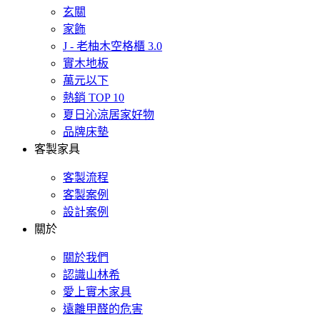
玄關
家飾
J - 老柚木空格櫃 3.0
實木地板
萬元以下
熱銷 TOP 10
夏日沁涼居家好物
品牌床墊
客製家具
客製流程
客製案例
設計案例
關於
關於我們
認識山林希
愛上實木家具
遠離甲醛的危害