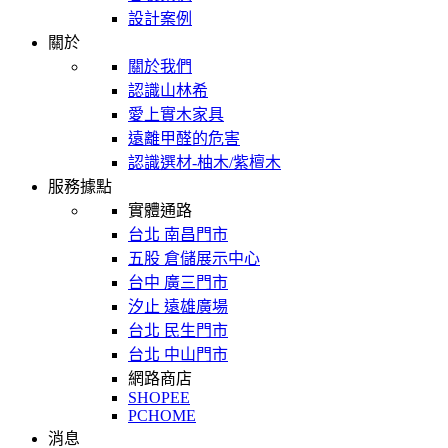
設計案例
關於
關於我們
認識山林希
愛上實木家具
遠離甲醛的危害
認識選材-柚木/紫檀木
服務據點
實體通路
台北 南昌門市
五股 倉儲展示中心
台中 廣三門市
汐止 遠雄廣場
台北 民生門市
台北 中山門市
網路商店
SHOPEE
PCHOME
消息