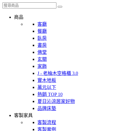
商品
客廳
餐廳
臥房
書房
佛堂
玄關
家飾
J - 老柚木空格櫃 3.0
實木地板
萬元以下
熱銷 TOP 10
夏日沁涼居家好物
品牌床墊
客製家具
客製流程
客製案例