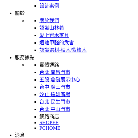
設計案例
關於
關於我們
認識山林希
愛上實木家具
遠離甲醛的危害
認識選材-柚木/紫檀木
服務據點
實體通路
台北 南昌門市
五股 倉儲展示中心
台中 廣三門市
汐止 遠雄廣場
台北 民生門市
台北 中山門市
網路商店
SHOPEE
PCHOME
消息