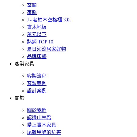
玄關
家飾
J - 老柚木空格櫃 3.0
實木地板
萬元以下
熱銷 TOP 10
夏日沁涼居家好物
品牌床墊
客製家具
客製流程
客製案例
設計案例
關於
關於我們
認識山林希
愛上實木家具
遠離甲醛的危害