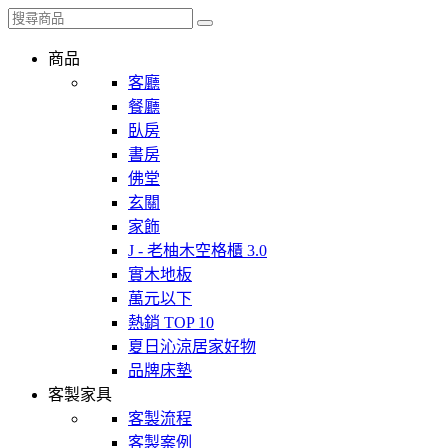
商品
客廳
餐廳
臥房
書房
佛堂
玄關
家飾
J - 老柚木空格櫃 3.0
實木地板
萬元以下
熱銷 TOP 10
夏日沁涼居家好物
品牌床墊
客製家具
客製流程
客製案例