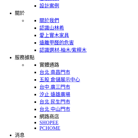
設計案例
關於
關於我們
認識山林希
愛上實木家具
遠離甲醛的危害
認識選材-柚木/紫檀木
服務據點
實體通路
台北 南昌門市
五股 倉儲展示中心
台中 廣三門市
汐止 遠雄廣場
台北 民生門市
台北 中山門市
網路商店
SHOPEE
PCHOME
消息