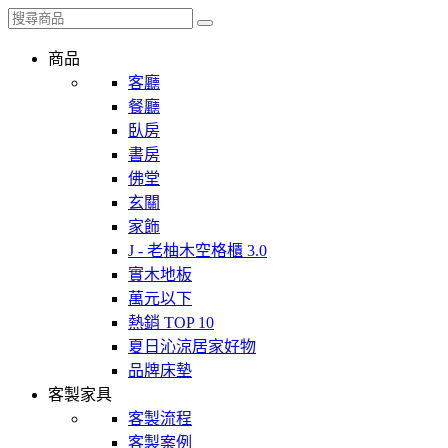
商品
客廳
餐廳
臥房
書房
佛堂
玄關
家飾
J - 老柚木空格櫃 3.0
實木地板
萬元以下
熱銷 TOP 10
夏日沁涼居家好物
品牌床墊
客製家具
客製流程
客製案例