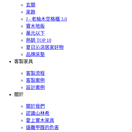
玄關
家飾
J - 老柚木空格櫃 3.0
實木地板
萬元以下
熱銷 TOP 10
夏日沁涼居家好物
品牌床墊
客製家具
客製流程
客製案例
設計案例
關於
關於我們
認識山林希
愛上實木家具
遠離甲醛的危害