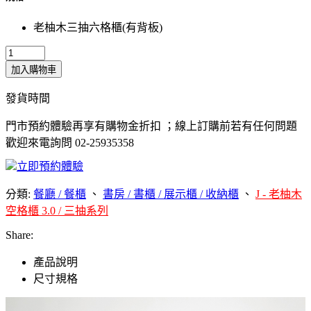
老柚木三抽六格櫃(有背板)
加入購物車
發貨時間
門市預約體驗再享有購物金折扣 ；線上訂購前若有任何問題
歡迎來電詢問 02-25935358
立即預約體驗
分類:
餐廳 / 餐櫃
、
書房 / 書櫃 / 展示櫃 / 收納櫃
、
J - 老柚木
空格櫃 3.0 / 三抽系列
Share:
產品說明
尺寸規格