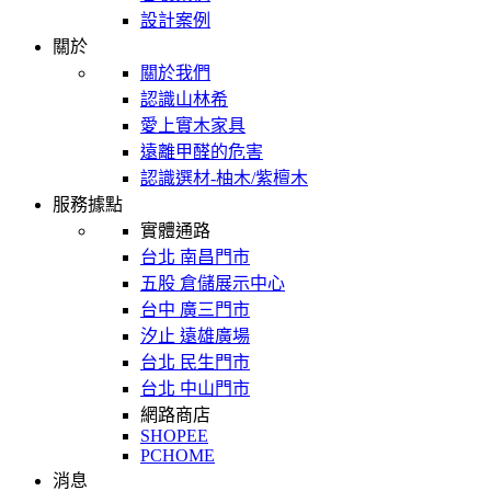
設計案例
關於
關於我們
認識山林希
愛上實木家具
遠離甲醛的危害
認識選材-柚木/紫檀木
服務據點
實體通路
台北 南昌門市
五股 倉儲展示中心
台中 廣三門市
汐止 遠雄廣場
台北 民生門市
台北 中山門市
網路商店
SHOPEE
PCHOME
消息