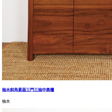
柚木斜角素面三門三抽中高櫃
柚木