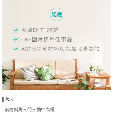
▌尺寸
紫檀斜角三門三抽中高櫃