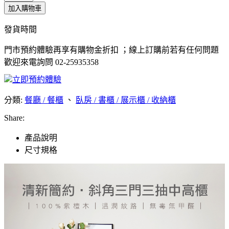
加入購物車
發貨時間
門市預約體驗再享有購物金折扣 ；線上訂購前若有任何問題
歡迎來電詢問 02-25935358
立即預約體驗
分類:
餐廳 / 餐櫃
、
臥房 / 書櫃 / 展示櫃 / 收納櫃
Share:
產品說明
尺寸規格