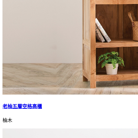
老柚五層空格高櫃
柚木