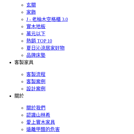
玄關
家飾
J - 老柚木空格櫃 3.0
實木地板
萬元以下
熱銷 TOP 10
夏日沁涼居家好物
品牌床墊
客製家具
客製流程
客製案例
設計案例
關於
關於我們
認識山林希
愛上實木家具
遠離甲醛的危害