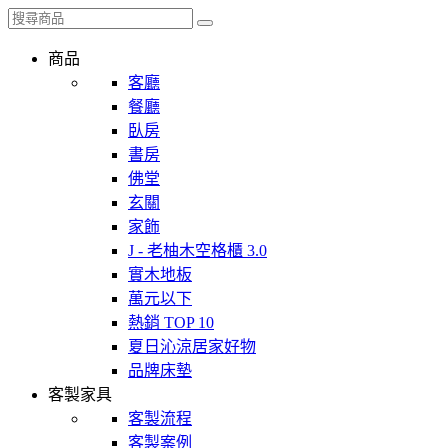
商品
客廳
餐廳
臥房
書房
佛堂
玄關
家飾
J - 老柚木空格櫃 3.0
實木地板
萬元以下
熱銷 TOP 10
夏日沁涼居家好物
品牌床墊
客製家具
客製流程
客製案例