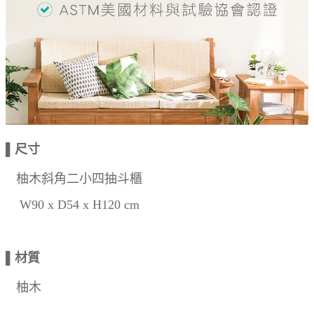
▌尺寸
柚木斜角二小四抽斗櫃
W90 x D54 x H120 cm
▌材質
柚木