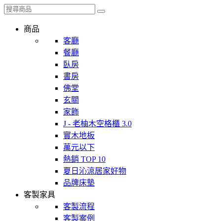
商品
客廳
餐廳
臥房
書房
佛堂
玄關
家飾
J - 老柚木空格櫃 3.0
實木地板
萬元以下
熱銷 TOP 10
夏日沁涼居家好物
品牌床墊
客製家具
客製流程
客製案例