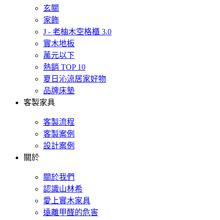
玄關
家飾
J - 老柚木空格櫃 3.0
實木地板
萬元以下
熱銷 TOP 10
夏日沁涼居家好物
品牌床墊
客製家具
客製流程
客製案例
設計案例
關於
關於我們
認識山林希
愛上實木家具
遠離甲醛的危害