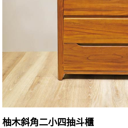
柚木斜角二小四抽斗櫃