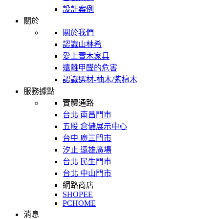
設計案例
關於
關於我們
認識山林希
愛上實木家具
遠離甲醛的危害
認識選材-柚木/紫檀木
服務據點
實體通路
台北 南昌門市
五股 倉儲展示中心
台中 廣三門市
汐止 遠雄廣場
台北 民生門市
台北 中山門市
網路商店
SHOPEE
PCHOME
消息