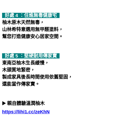
好處 4 ：住進無毒健康宅
柚木原木天然無毒，
山林希特意選用無甲醛塗料，
幫您打造健康安心居家空間。
好處 5 ：堅硬耐用傳家寶
東南亞柚木生長緩慢，
木頭質地緊密，
製成家具後長時間使用依舊堅固，
還能當作傳家寶。
▶️ 親自體驗溫潤柚木
https://lihi1.cc/zeKhN