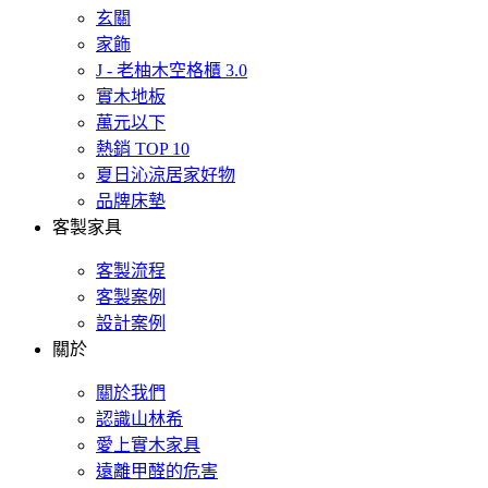
玄關
家飾
J - 老柚木空格櫃 3.0
實木地板
萬元以下
熱銷 TOP 10
夏日沁涼居家好物
品牌床墊
客製家具
客製流程
客製案例
設計案例
關於
關於我們
認識山林希
愛上實木家具
遠離甲醛的危害