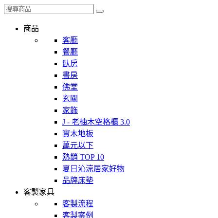
商品
客廳
餐廳
臥房
書房
佛堂
玄關
家飾
J - 老柚木空格櫃 3.0
實木地板
萬元以下
熱銷 TOP 10
夏日沁涼居家好物
品牌床墊
客製家具
客製流程
客製案例