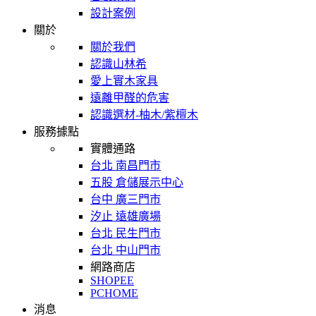
設計案例
關於
關於我們
認識山林希
愛上實木家具
遠離甲醛的危害
認識選材-柚木/紫檀木
服務據點
實體通路
台北 南昌門市
五股 倉儲展示中心
台中 廣三門市
汐止 遠雄廣場
台北 民生門市
台北 中山門市
網路商店
SHOPEE
PCHOME
消息