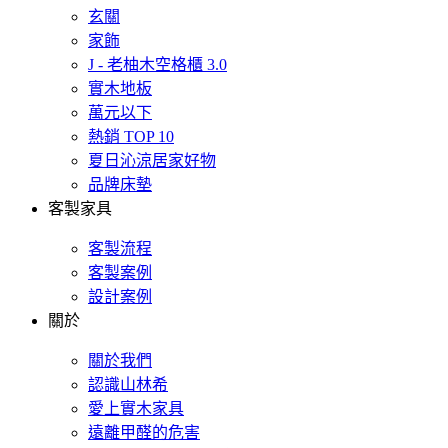
玄關
家飾
J - 老柚木空格櫃 3.0
實木地板
萬元以下
熱銷 TOP 10
夏日沁涼居家好物
品牌床墊
客製家具
客製流程
客製案例
設計案例
關於
關於我們
認識山林希
愛上實木家具
遠離甲醛的危害