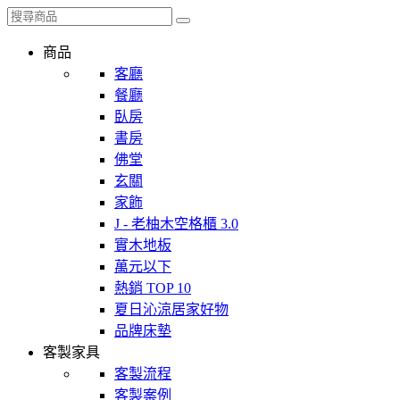
商品
客廳
餐廳
臥房
書房
佛堂
玄關
家飾
J - 老柚木空格櫃 3.0
實木地板
萬元以下
熱銷 TOP 10
夏日沁涼居家好物
品牌床墊
客製家具
客製流程
客製案例