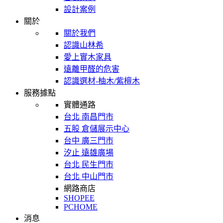
設計案例
關於
關於我們
認識山林希
愛上實木家具
遠離甲醛的危害
認識選材-柚木/紫檀木
服務據點
實體通路
台北 南昌門市
五股 倉儲展示中心
台中 廣三門市
汐止 遠雄廣場
台北 民生門市
台北 中山門市
網路商店
SHOPEE
PCHOME
消息