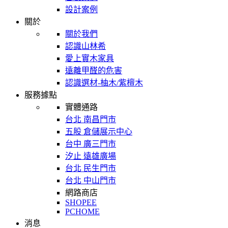
設計案例
關於
關於我們
認識山林希
愛上實木家具
遠離甲醛的危害
認識選材-柚木/紫檀木
服務據點
實體通路
台北 南昌門市
五股 倉儲展示中心
台中 廣三門市
汐止 遠雄廣場
台北 民生門市
台北 中山門市
網路商店
SHOPEE
PCHOME
消息