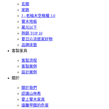
玄關
家飾
J - 老柚木空格櫃 3.0
實木地板
萬元以下
熱銷 TOP 10
夏日沁涼居家好物
品牌床墊
客製家具
客製流程
客製案例
設計案例
關於
關於我們
認識山林希
愛上實木家具
遠離甲醛的危害