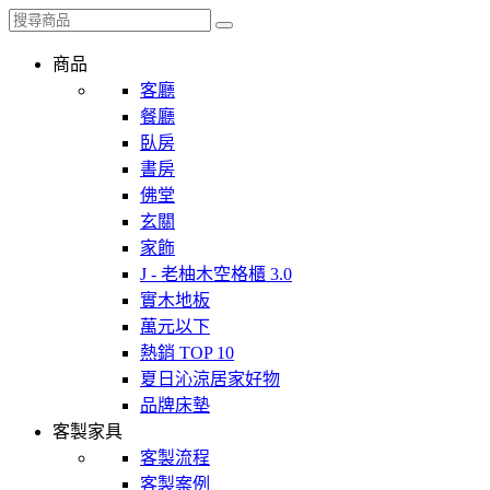
商品
客廳
餐廳
臥房
書房
佛堂
玄關
家飾
J - 老柚木空格櫃 3.0
實木地板
萬元以下
熱銷 TOP 10
夏日沁涼居家好物
品牌床墊
客製家具
客製流程
客製案例