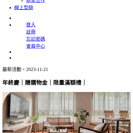
商業合作
線上型錄
登入
註冊
忘記密碼
會員中心
最新活動
・2023-11-21
年終慶｜贈購物金｜限量滿額禮｜