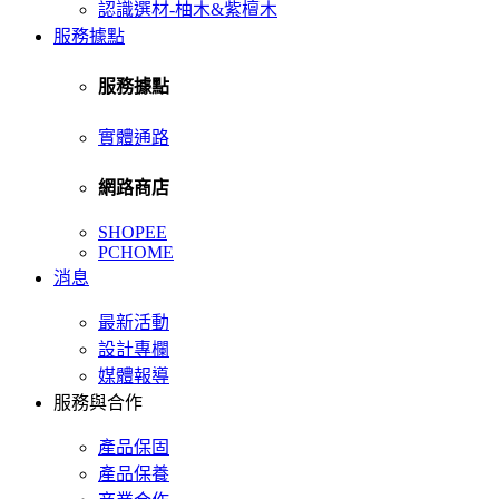
認識選材-柚木&紫檀木
服務據點
服務據點
實體通路
網路商店
SHOPEE
PCHOME
消息
最新活動
設計專欄
媒體報導
服務與合作
產品保固
產品保養