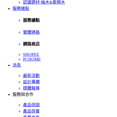
認識選材-柚木&紫檀木
服務據點
服務據點
實體通路
網路商店
SHOPEE
PCHOME
消息
最新活動
設計專欄
媒體報導
服務與合作
產品保固
產品保養